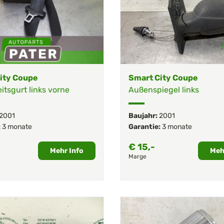
ity Coupe
Smart City Coupe
itsgurt links vorne
Außenspiegel links
2001
Baujahr:
2001
:
3 monate
Garantie:
3 monate
€
15,-
Mehr Info
Meh
Marge