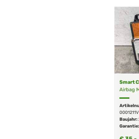
Smart C
Airbag 
Artikeln
0001211
Baujahr:
Garantie
€
35,-