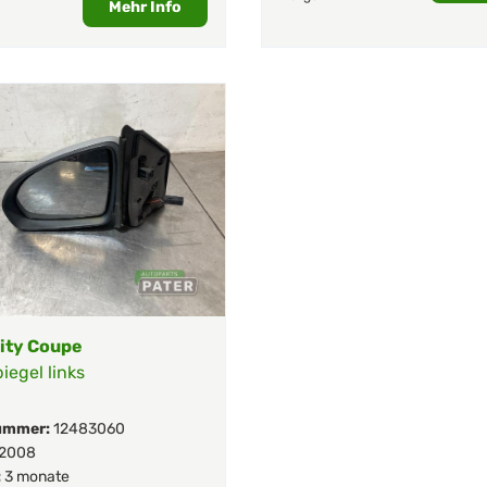
Mehr Info
ity Coupe
egel links
ummer:
12483060
2008
:
3 monate