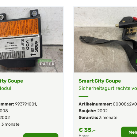
ity Coupe
Smart City Coupe
Modul
Sicherheitsgurt rechts v
ummer:
993791001
,
Artikelnummer:
0000862V0
V008
Baujahr:
2002
2002
Garantie:
3 monate
:
3 monate
€
35,-
Meh
Marge