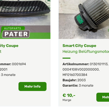
ity Coupe
Smart City Coupe
t
Heizung Belüftungsmoto
ummer:
0001694
Artikelnummer:
0130101113
,
2001
0004108V002000000
,
:
3 monate
MF0160700384
Baujahr:
2003
Garantie:
3 monate
Mehr Info
€
10,-
Meh
Marge