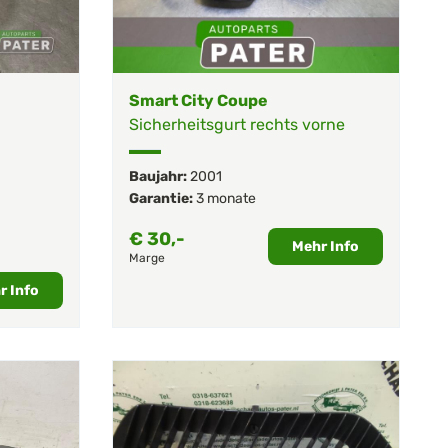
Smart City Coupe
Sicherheitsgurt rechts vorne
Baujahr:
2001
Garantie:
3 monate
€
30,-
Mehr Info
Marge
r Info