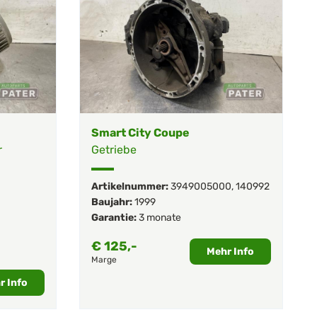
Smart City Coupe
r
Getriebe
Artikelnummer:
3949005000
,
140992
Baujahr:
1999
Garantie:
3 monate
€
125,-
Mehr Info
Marge
r Info