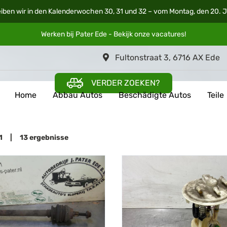
iben wir in den Kalenderwochen 30, 31 und 32 – vom Montag, den 20. Ju
Werken bij Pater Ede - Bekijk onze
vacatures
!
Fultonstraat 3, 6716 AX Ede
VERDER ZOEKEN?
Home
Abbau Autos
Beschädigte Autos
Teile
n 1 | 13 ergebnisse