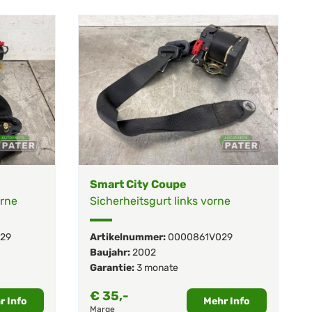
Smart City Coupe
orne
Sicherheitsgurt links vorne
29
Artikelnummer:
0000861V029
Baujahr:
2002
Garantie:
3 monate
€
35,-
r Info
Mehr Info
Marge