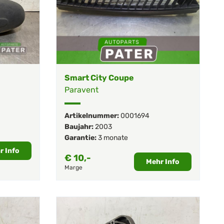
Smart City Coupe
Paravent
Artikelnummer:
0001694
Baujahr:
2003
Garantie:
3 monate
r Info
€
10,-
Mehr Info
Marge