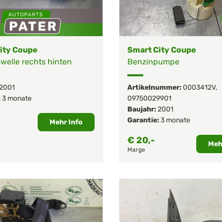
ity Coupe
Smart City Coupe
welle rechts hinten
Benzinpumpe
2001
Artikelnummer:
0003412V
,
:
3 monate
09750029901
Baujahr:
2001
Garantie:
3 monate
Mehr Info
€
20,-
Meh
Marge