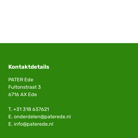
Kontaktdetails
PATER Ede
Fultonstraat 3
6716 AX Ede
T.
+31 318 637621
E.
onderdelen@paterede.nl
E.
info@paterede.nl