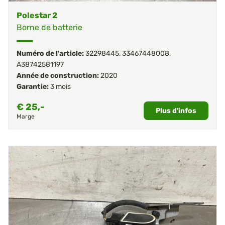
Polestar 2
Borne de batterie
Numéro de l'article:
32298445
,
33467448008
,
A38742581197
Année de construction:
2020
Garantie:
3 mois
€
25,-
Plus d'infos
Marge