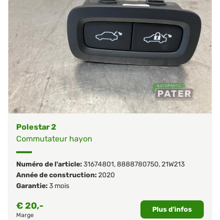
Polestar 2
Commutateur hayon
Numéro de l'article:
31674801
,
8888780750
,
21W213
Année de construction:
2020
Garantie:
3 mois
€
20,-
Plus d'infos
Marge