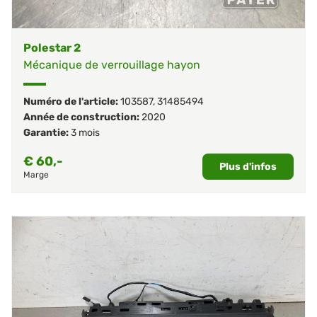
Polestar 2
Mécanique de verrouillage hayon
Numéro de l'article:
103587
,
31485494
Année de construction:
2020
Garantie:
3 mois
€
60,-
Plus d'infos
Marge