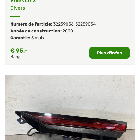
Polestar 2
Divers
Numéro de l'article:
32259056
,
32259054
Année de construction:
2020
Garantie:
3 mois
€
95,-
Plus d'infos
Marge