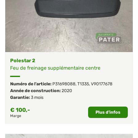
Polestar 2
Feu de freinage supplémentaire centre
Numéro de l'article:
P31698088
,
T1335
,
V90177678
Année de construction:
2020
Garantie:
3 mois
€
100,-
Plus d'infos
Marge