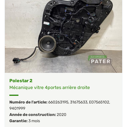
Polestar 2
Mécanique vitre 4portes arrière droite
Numéro de l'article:
660263195
,
31675633
,
E07565102
,
9401999
Année de construction:
2020
Garantie:
3 mois