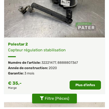
Polestar 2
Capteur régulation stabilisation
Numéro de l'article:
32221477
,
8888807367
Année de construction:
2020
Garantie:
3 mois
€
35,-
Plus d'infos
Marge
Filtre (Pièces)