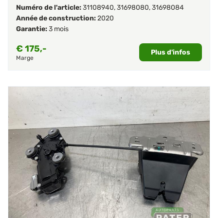
Numéro de l'article:
31108940
,
31698080
,
31698084
Année de construction:
2020
Garantie:
3 mois
€
175,-
Plus d'infos
Marge