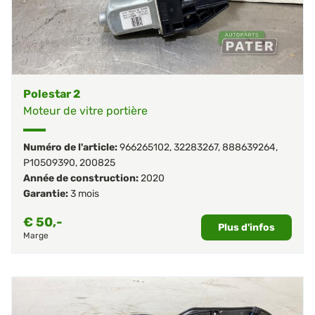
Polestar 2
Moteur de vitre portière
Numéro de l'article:
966265102
,
32283267
,
888639264
,
P10509390
,
200825
Année de construction:
2020
Garantie:
3 mois
€
50,-
Plus d'infos
Marge