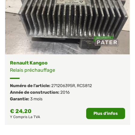
Renault Kangoo
Relais préchauffage
Numéro de l'article:
271206395R
,
RCS812
Année de construction:
2016
Garantie:
3 mois
€
24,20
Plus d'infos
Y Compris La TVA