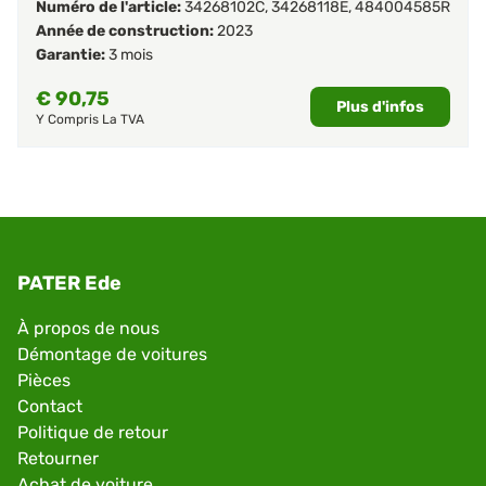
Numéro de l'article:
34268102C
,
34268118E
,
484004585R
Année de construction:
2023
Garantie:
3 mois
€
90,75
Plus d'infos
Y Compris La TVA
PATER Ede
À propos de nous
Démontage de voitures
Pièces
Contact
Politique de retour
Retourner
Achat de voiture