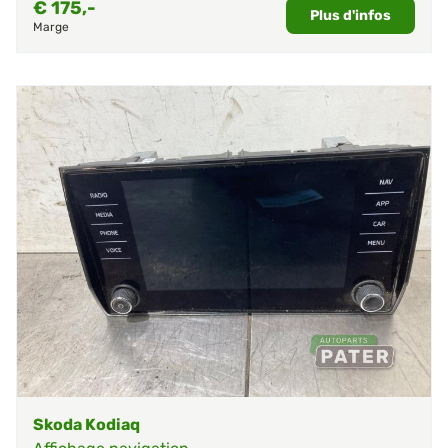
€
175,-
Plus d'infos
Marge
Skoda Kodiaq