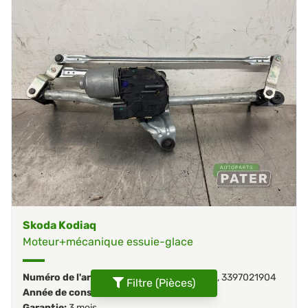
Skoda Kodiaq
Moteur+mécanique essuie-glace
Numéro de l'article:
566955119
,
566955023
,
3397021904
Filtre (Pièces)
Année de construction:
2020
Garantie:
3 mois