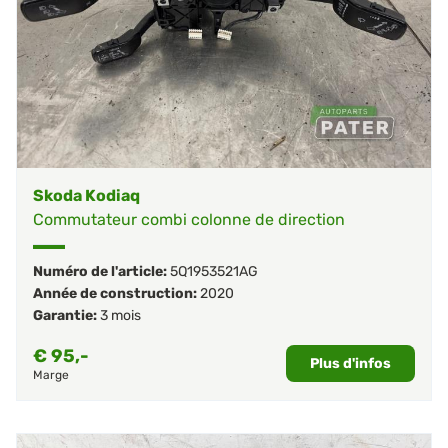
Skoda Kodiaq
Commutateur combi colonne de direction
Numéro de l'article:
5Q1953521AG
Année de construction:
2020
Garantie:
3 mois
€
95,-
Plus d'infos
Marge