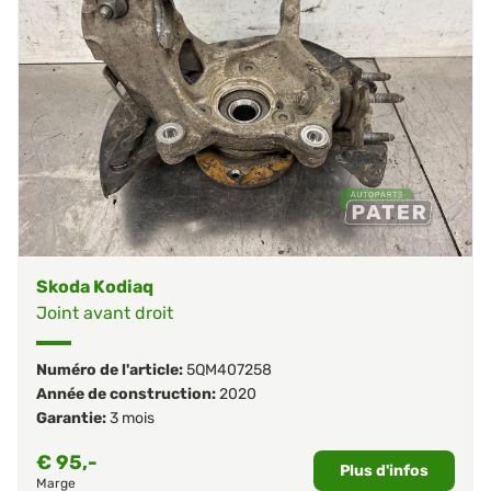
Skoda Kodiaq
Joint avant droit
Numéro de l'article:
5QM407258
Année de construction:
2020
Garantie:
3 mois
€
95,-
Plus d'infos
Marge