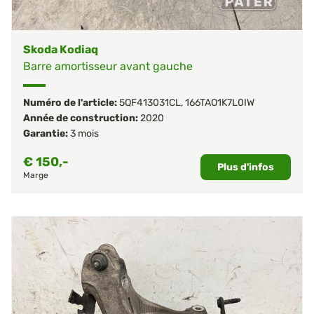
Skoda Kodiaq
Barre amortisseur avant gauche
Numéro de l'article:
5QF413031CL
,
166TAO1K7L0IW
Année de construction:
2020
Garantie:
3 mois
€
150,-
Plus d'infos
Marge