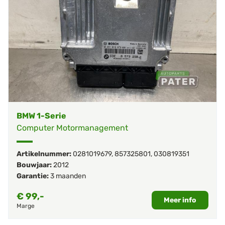
BMW 1-Serie
Computer Motormanagement
Artikelnummer:
0281019679
,
857325801
,
030819351
Bouwjaar:
2012
Garantie:
3 maanden
€
99,-
Meer info
Marge