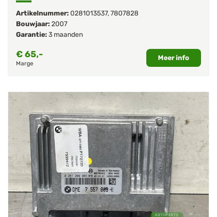
Artikelnummer:
0281013537
,
7807828
Bouwjaar:
2007
Garantie:
3 maanden
€
65,-
Meer info
Marge