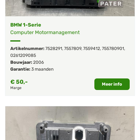
BMW 1-Serie
Computer Motormanagement
Artikelnummer:
7528291
,
7557809
,
7559412
,
755780901
,
0261209085
Bouwjaar:
2006
Garantie:
3 maanden
€
50,-
Meer info
Marge