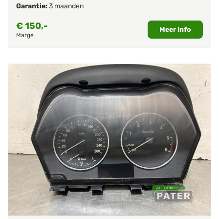
Garantie:
3 maanden
€
150,-
Meer info
Marge