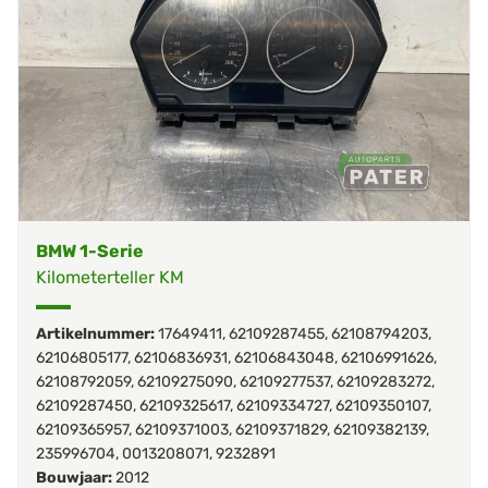
BMW 1-Serie
Kilometerteller KM
Artikelnummer:
17649411
,
62109287455
,
62108794203
,
62106805177
,
62106836931
,
62106843048
,
62106991626
,
62108792059
,
62109275090
,
62109277537
,
62109283272
,
62109287450
,
62109325617
,
62109334727
,
62109350107
,
62109365957
,
62109371003
,
62109371829
,
62109382139
,
235996704
,
0013208071
,
9232891
Bouwjaar:
2012