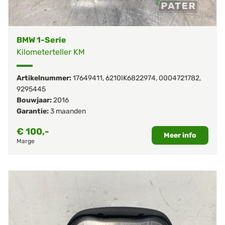
BMW 1-Serie
Kilometerteller KM
Artikelnummer:
17649411
,
6210IK6822974
,
0004721782
,
9295445
Bouwjaar:
2016
Garantie:
3 maanden
€
100,-
Meer info
Marge