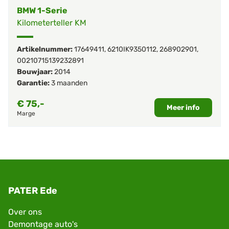
BMW 1-Serie
Kilometerteller KM
Artikelnummer:
17649411
,
6210IK9350112
,
268902901
,
00210715139232891
Bouwjaar:
2014
Garantie:
3 maanden
€
75,-
Meer info
Marge
PATER Ede
Over ons
Demontage auto's