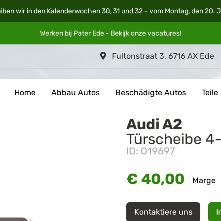
iben wir in den Kalenderwochen 30, 31 und 32 – vom Montag, den 20. Ju
Werken bij Pater Ede - Bekijk onze
vacatures
!
Fultonstraat 3, 6716 AX Ede
Home
Abbau Autos
Beschädigte Autos
Teile
Audi A2
Türscheibe 4-
ID: O19697
€ 40,00
Marge
Kontaktiere uns
I