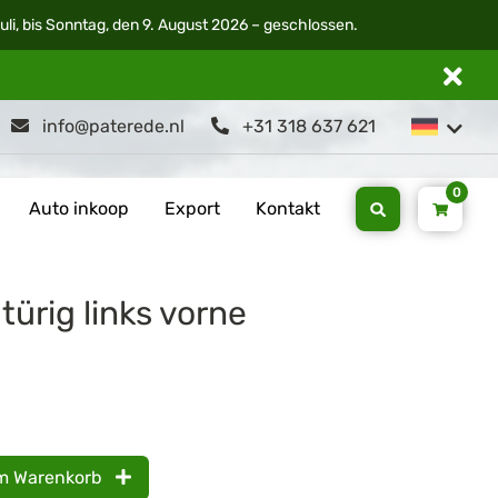
li, bis Sonntag, den 9. August 2026 – geschlossen.
info@paterede.nl
+31 318 637 621
0
Auto inkoop
Export
Kontakt
türig links vorne
m Warenkorb