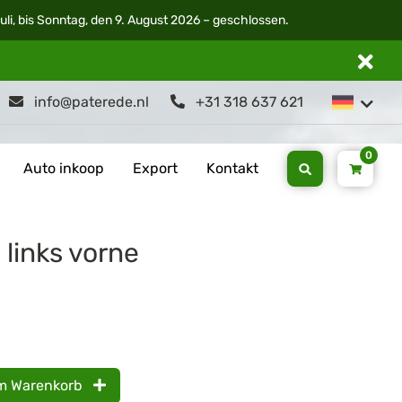
li, bis Sonntag, den 9. August 2026 – geschlossen.
info@paterede.nl
+31 318 637 621
0
Auto inkoop
Export
Kontakt
links vorne
m Warenkorb