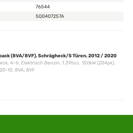
76544
5Q0407257A
tback (8VA/8VF), Schrägheck/5 Türen, 2012 / 2020
heck, 4-tr, Elektrisch Benzin, 1.395cc, 150kW (204pk),
20-10, 8VA; 8VF