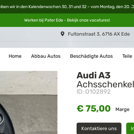
iben wir in den Kalenderwochen 30, 31 und 32 – vom Montag, den 20. Ju
Werken bij Pater Ede - Bekijk onze
vacatures
!
Fultonstraat 3, 6716 AX Ede
Home
Abbau Autos
Beschädigte Autos
Teile
Audi A3
Achsschenkel 
ID: O102892
€ 75,00
Marge
Kontaktiere uns
I