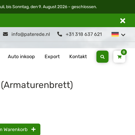
li, bis Sonntag, den 9. August 2026 – geschlossen.
info@paterede.nl
+31 318 637 621
0
Auto inkoop
Export
Kontakt
 (Armaturenbrett)
m Warenkorb