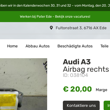
iben wir in den Kalenderwochen 30, 31 und 32 – vom Montag, den 20. Ju
Werken bij Pater Ede - Bekijk onze
vacatures
!
Fultonstraat 3, 6716 AX Ede
Home
Abbau Autos
Beschädigte Autos
Teile
Audi A3
Airbag rechts
ID: O38104
€ 20,00
Marge
Kontaktiere uns
I