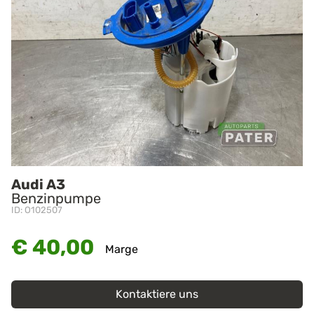
Audi A3
Benzinpumpe
ID: O102507
€ 40,00
Marge
Kontaktiere uns