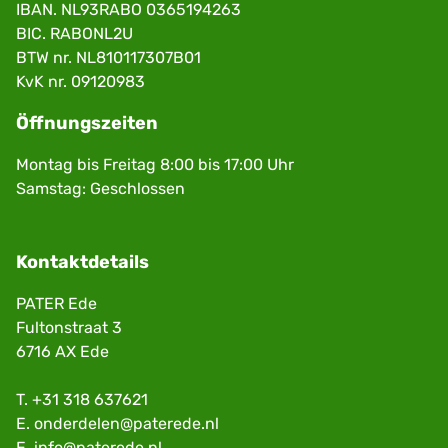
IBAN. NL93RABO 0365194263
BIC. RABONL2U
BTW nr. NL810117307B01
KvK nr. 09120983
Öffnungszeiten
Montag bis Freitag 8:00 bis 17:00 Uhr
Samstag: Geschlossen
Kontaktdetails
PATER Ede
Fultonstraat 3
6716 AX Ede
T.
+31 318 637621
E.
onderdelen@paterede.nl
E.
info@paterede.nl