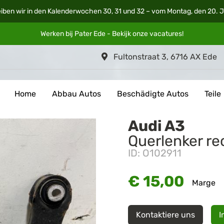
iben wir in den Kalenderwochen 30, 31 und 32 – vom Montag, den 20. Ju
Werken bij Pater Ede - Bekijk onze
vacatures
!
Fultonstraat 3, 6716 AX Ede
Home
Abbau Autos
Beschädigte Autos
Teile
Audi A3
Querlenker re
ID: O102911
€ 15,00
Marge
Kontaktiere uns
I