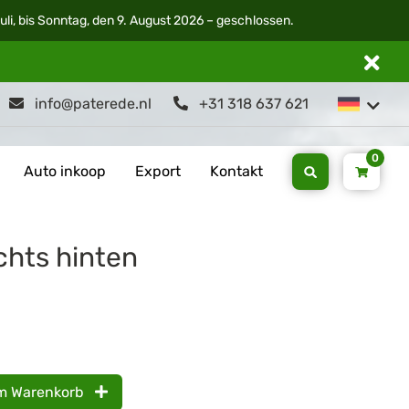
li, bis Sonntag, den 9. August 2026 – geschlossen.
info@paterede.nl
+31 318 637 621
0
Auto inkoop
Export
Kontakt
chts hinten
m Warenkorb