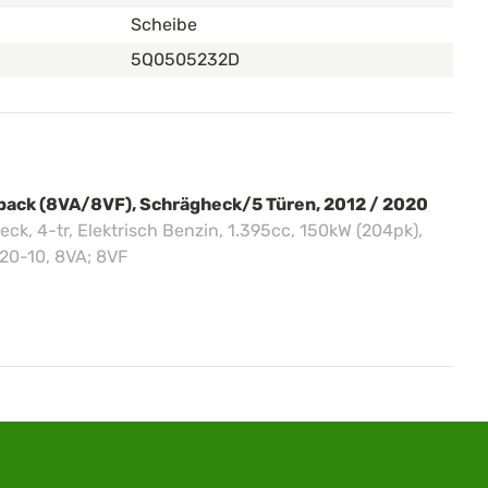
Scheibe
5Q0505232D
tback (8VA/8VF), Schrägheck/5 Türen, 2012 / 2020
heck, 4-tr, Elektrisch Benzin, 1.395cc, 150kW (204pk),
20-10, 8VA; 8VF