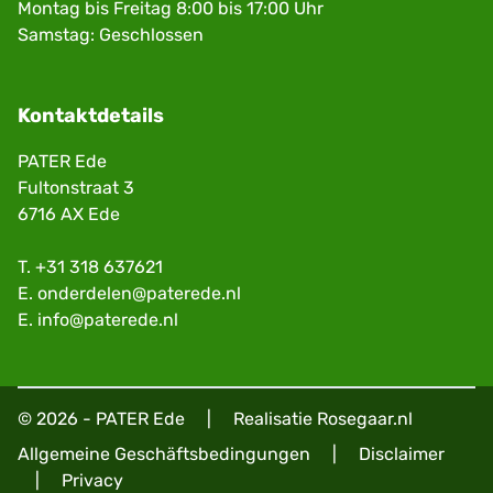
Montag bis Freitag 8:00 bis 17:00 Uhr
Samstag: Geschlossen
Kontaktdetails
PATER Ede
Fultonstraat 3
6716 AX Ede
T.
+31 318 637621
E.
onderdelen@paterede.nl
E.
info@paterede.nl
© 2026 - PATER Ede
|
Realisatie
Rosegaar.nl
Allgemeine Geschäftsbedingungen
|
Disclaimer
|
Privacy