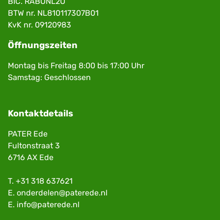
BIC. RABONL2U
BTW nr. NL810117307B01
KvK nr. 09120983
Öffnungszeiten
Montag bis Freitag 8:00 bis 17:00 Uhr
Samstag: Geschlossen
Kontaktdetails
PATER Ede
Fultonstraat 3
6716 AX Ede
T.
+31 318 637621
E.
onderdelen@paterede.nl
E.
info@paterede.nl