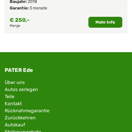
Baujahr:
2018
Garantie:
3 monate
€
250,-
Mehr Info
Marge
PATER Ede
Über uns
Autos zerlegen
Teile
Kontakt
Rücknahmegarantie
Zurückkehren
Autokauf
Stellenangebote