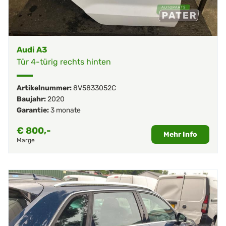
Audi A3
Tür 4-türig rechts hinten
Artikelnummer:
8V5833052C
Baujahr:
2020
Garantie:
3 monate
€
800,-
Mehr Info
Marge