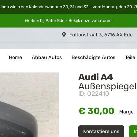
iben wir in den Kalenderwochen 30, 31 und 32 – vom Montag, den 20. Ju
Werken bij Pater Ede - Bekijk onze
vacatures
!
Fultonstraat 3, 6716 AX Ede
Home
Abbau Autos
Beschädigte Autos
Teile
Audi A4
Außenspiegel 
ID: O22410
€ 30,00
Marge
Kontaktiere uns
I