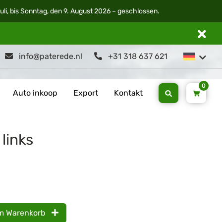
li, bis Sonntag, den 9. August 2026 – geschlossen.
info@paterede.nl
+31 318 637 621
0
Auto inkoop
Export
Kontakt
links
m Warenkorb