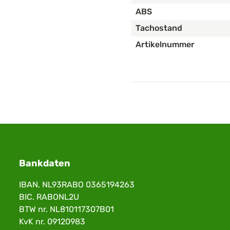
ABS
Tachostand
Artikelnummer
Bankdaten
IBAN. NL93RABO 0365194263
BIC. RABONL2U
BTW nr. NL810117307B01
KvK nr. 09120983