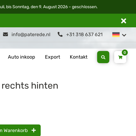
li, bis Sonntag, den 9. August 2026 – geschlossen.
info@paterede.nl
+31 318 637 621
0
Auto inkoop
Export
Kontakt
 rechts hinten
m Warenkorb