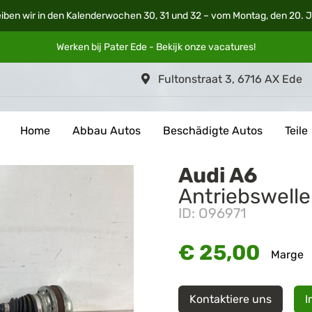
iben wir in den Kalenderwochen 30, 31 und 32 – vom Montag, den 20. Ju
Werken bij Pater Ede - Bekijk onze
vacatures
!
Fultonstraat 3, 6716 AX Ede
Home
Abbau Autos
Beschädigte Autos
Teile
Audi A6
Antriebswelle
ID: O96971
€ 25,00
Marge
Kontaktiere uns
I