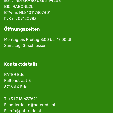
IBAN. NL93RABO 0365194263
BIC. RABONL2U
BTW nr. NL810117307B01
KvK nr. 09120983
Öffnungszeiten
Montag bis Freitag 8:00 bis 17:00 Uhr
Samstag: Geschlossen
Kontaktdetails
PATER Ede
Fultonstraat 3
6716 AX Ede
T.
+31 318 637621
E.
onderdelen@paterede.nl
E.
info@paterede.nl