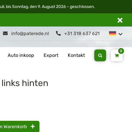
li, bis Sonntag, den 9. August 2026 – geschlossen.
info@paterede.nl
+31 318 637 621
0
Auto inkoop
Export
Kontakt
links hinten
m Warenkorb