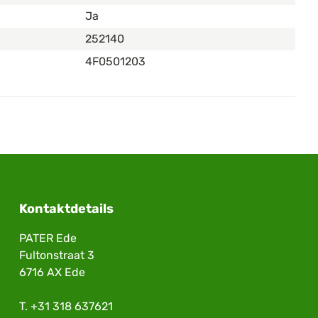
Ja
252140
4F0501203
Kontaktdetails
PATER Ede
Fultonstraat 3
6716 AX Ede
T.
+31 318 637621