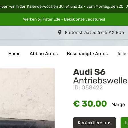
iben wir in den Kalenderwochen 30, 31 und 32 – vom Montag, den 20. Ju
Werken bij Pater Ede - Bekijk onze
vacatures
!
Fultonstraat 3, 6716 AX Ede
Home
Abbau Autos
Beschädigte Autos
Teile
Audi S6
Antriebswelle 
ID: O58422
€ 30,00
Marge
Kontaktiere uns
I