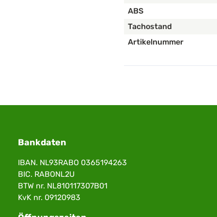
ABS
Tachostand
Artikelnummer
Bankdaten
IBAN. NL93RABO 0365194263
BIC. RABONL2U
BTW nr. NL810117307B01
KvK nr. 09120983