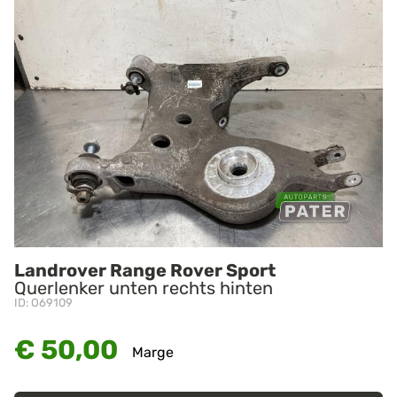
Landrover Range Rover Sport
Querlenker unten rechts hinten
ID: O69109
€ 50,00
Marge