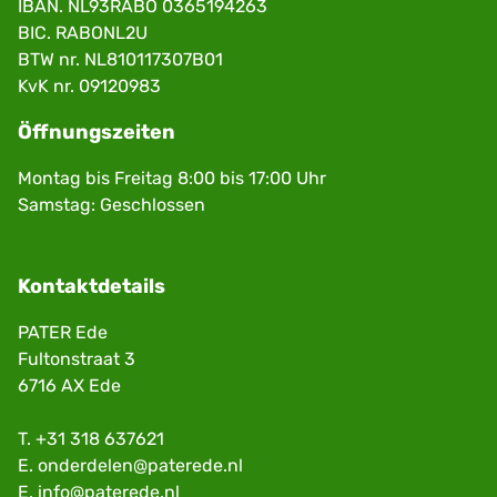
IBAN. NL93RABO 0365194263
BIC. RABONL2U
BTW nr. NL810117307B01
KvK nr. 09120983
Öffnungszeiten
Montag bis Freitag 8:00 bis 17:00 Uhr
Samstag: Geschlossen
Kontaktdetails
PATER Ede
Fultonstraat 3
6716 AX Ede
T.
+31 318 637621
E.
onderdelen@paterede.nl
E.
info@paterede.nl