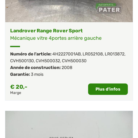
Landrover Range Rover Sport
Mécanique vitre 4portes arrière gauche
Numéro de l'article:
4H2227001AB
,
LR052108
,
LR013872
,
CVH500130
,
CVH500032
,
CVH500030
Année de construction:
2008
Garantie:
3 mois
€
20,-
Plus d'infos
Marge