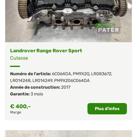
Landrover Range Rover Sport
Culasse
Numéro de l'article:
6C064DA
,
PM9X2Q
,
LR083672
,
LR014248
,
LR014249
,
PM9X206C064DA
Année de construction:
2017
Garantie:
3 mois
€
400,-
Plus d'infos
Marge