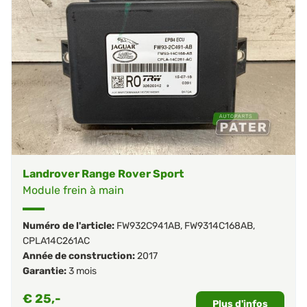
Landrover Range Rover Sport
Module frein à main
Numéro de l'article:
FW932C941AB
,
FW9314C168AB
,
CPLA14C261AC
Année de construction:
2017
Garantie:
3 mois
€
25,-
Plus d'infos