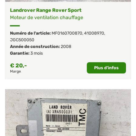
Landrover Range Rover Sport
Moteur de ventilation chauffage
Numéro de l'article:
MF0160700870
,
41008970
,
JGC500050
Année de construction:
2008
Garantie:
3 mois
€
20,-
Plus d'infos
Marge