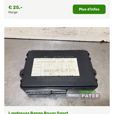
€
25,-
Plus d'infos
Marge
Landrover Range Rover Sport