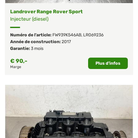
Landrover Range Rover Sport
Injecteur (diesel)
Numéro de l'article:
FW939K546AB
,
LR069236
Année de construction:
2017
Garantie:
3 mois
€
90,-
Plus d'infos
Marge