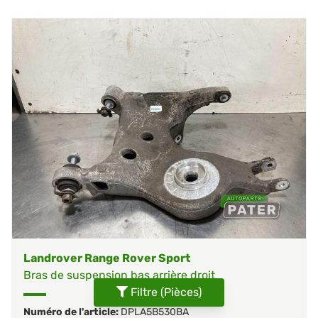
Landrover Range Rover Sport
Bras de suspension bas arrière droit
Filtre (Pièces)
Numéro de l'article:
DPLA5B530BA