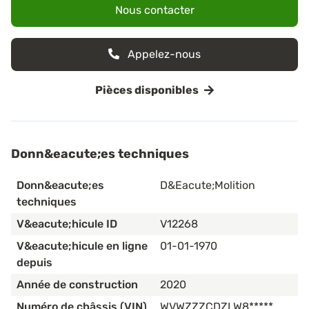
Nous contacter
Appelez-nous
Pièces disponibles
Donn&eacute;es techniques
Donn&eacute;es
D&eacute;molition
techniques
V&eacute;hicule ID
V12268
V&eacute;hicule en ligne
01-01-1970
depuis
Année de construction
2020
Numéro de châssis (VIN)
WVWZZZCDZLW8*****