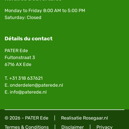
Monday to Friday 8:00 AM to 5:00 PM
Saturday: Closed
Détails du contact
PATER Ede
Fultonstraat 3
6716 AX Ede
T.
+31 318 637621
E.
onderdelen@paterede.nl
E.
info@paterede.nl
© 2026 - PATER Ede
|
Realisatie
Rosegaar.nl
Termes & Conditions
|
Disclaimer
|
Privacy