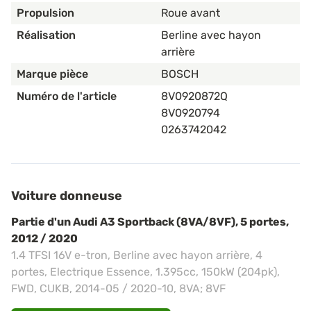
Propulsion
Roue avant
Réalisation
Berline avec hayon
arrière
Marque pièce
BOSCH
Numéro de l'article
8V0920872Q
8V0920794
0263742042
Voiture donneuse
Partie d'un Audi A3 Sportback (8VA/8VF), 5 portes,
2012 / 2020
1.4 TFSI 16V e-tron, Berline avec hayon arrière, 4
portes, Electrique Essence, 1.395cc, 150kW (204pk),
FWD, CUKB, 2014-05 / 2020-10, 8VA; 8VF