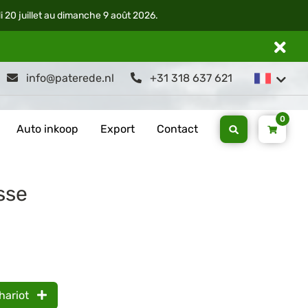
di 20 juillet au dimanche 9 août 2026.
info@paterede.nl
+31 318 637 621
0
Auto inkoop
Export
Contact
sse
hariot