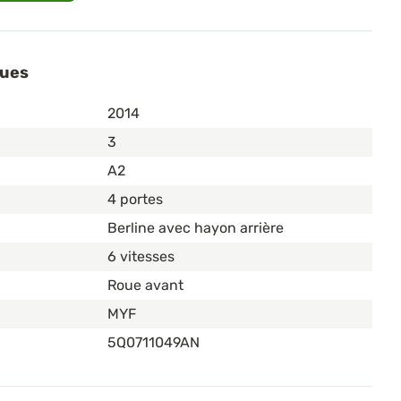
ques
2014
3
A2
4 portes
Berline avec hayon arrière
6 vitesses
Roue avant
MYF
5Q0711049AN