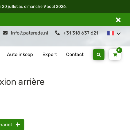
di 20 juillet au dimanche 9 août 2026.
info@paterede.nl
+31 318 637 621
0
Auto inkoop
Export
Contact
xion arrière
hariot