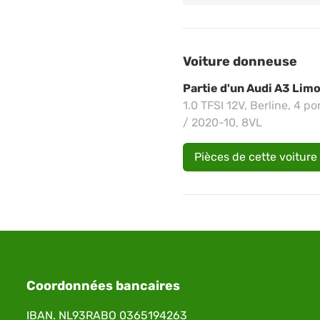
Voiture donneuse
Partie d'un Audi A3 Lim
1.0 TFSI 12V, Berline, 4 
/ 2020-10, 8VL
Pièces de cette voiture
Coordonnées bancaires
IBAN. NL93RABO 0365194263