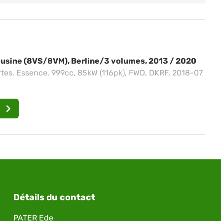
ousine (8VS/8VM), Berline/3 volumes, 2013 / 2020
portes, Essence, 999cc, 85kW (116pk), FWD, DKRF, 2018-07
Détails du contact
PATER Ede