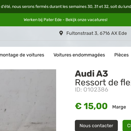
 d'été, nous serons fermés durant les semaines 30, 31 et 32, soit du lun
Werken bij Pater Ede - Bekijk onze
vacatures
!
Fultonstraat 3, 6716 AX Ede
montage de voitures
Voitures endommagées
Pièces
Audi A3
Ressort de fle
ID: O102386
€ 15,00
Marge
Nous contacter
C