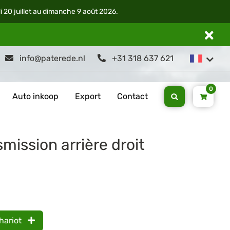
di 20 juillet au dimanche 9 août 2026.
info@paterede.nl
+31 318 637 621
0
Auto inkoop
Export
Contact
mission arrière droit
hariot