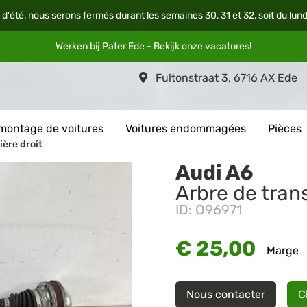
 d'été, nous serons fermés durant les semaines 30, 31 et 32, soit du lun
Werken bij Pater Ede - Bekijk onze
vacatures
!
Fultonstraat 3, 6716 AX Ede
montage de voitures
Voitures endommagées
Pièces
ière droit
Audi A6
Arbre de trans
ID: O96971
€ 25,00
Marge
Nous contacter
C