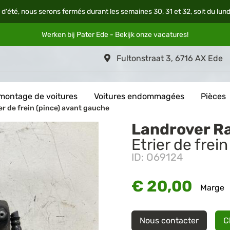
 d'été, nous serons fermés durant les semaines 30, 31 et 32, soit du lun
Werken bij Pater Ede - Bekijk onze
vacatures
!
Fultonstraat 3, 6716 AX Ede
montage de voitures
Voitures endommagées
Pièces
r de frein (pince) avant gauche
Landrover R
Etrier de frei
ID: O69124
€ 20,00
Marge
Nous contacter
C