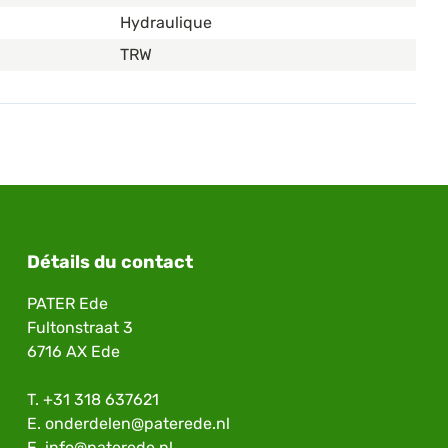
Hydraulique
TRW
Détails du contact
PATER Ede
Fultonstraat 3
6716 AX Ede
T.
+31 318 637621
E.
onderdelen@paterede.nl
E.
info@paterede.nl