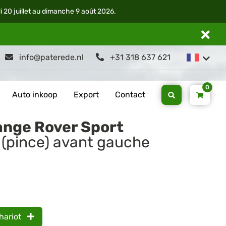
di 20 juillet au dimanche 9 août 2026.
info@paterede.nl
+31 318 637 621
0
Auto inkoop
Export
Contact
ange Rover Sport
n (pince) avant gauche
hariot