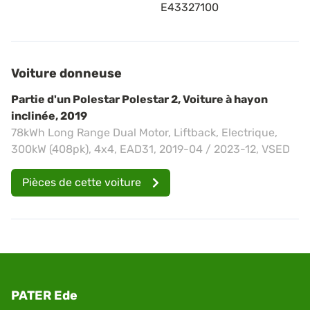
E43327100
Voiture donneuse
Partie d'un Polestar Polestar 2, Voiture à hayon
inclinée, 2019
78kWh Long Range Dual Motor, Liftback, Electrique,
300kW (408pk), 4x4, EAD31, 2019-04 / 2023-12, VSED
Pièces de cette voiture
PATER Ede