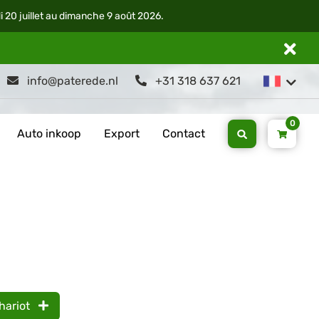
di 20 juillet au dimanche 9 août 2026.
info@paterede.nl
+31 318 637 621
0
Auto inkoop
Export
Contact
hariot