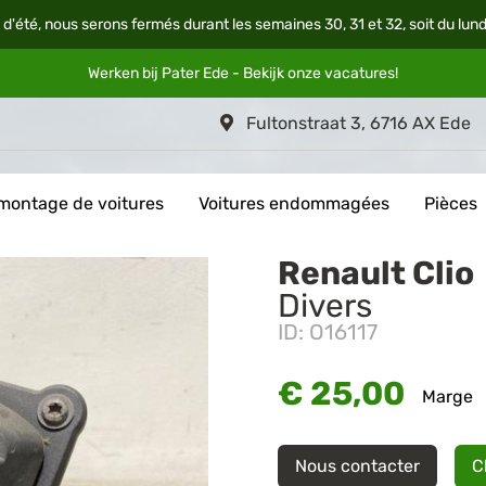
 d'été, nous serons fermés durant les semaines 30, 31 et 32, soit du lun
Werken bij Pater Ede - Bekijk onze
vacatures
!
Fultonstraat 3, 6716 AX Ede
montage de voitures
Voitures endommagées
Pièces
Renault Clio
Divers
ID: O16117
€ 25,00
Marge
Nous contacter
C