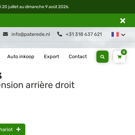
di 20 juillet au dimanche 9 août 2026.
info@paterede.nl
+31 318 637 621
0
Auto inkoop
Export
Contact
3
nsion arrière droit
hariot