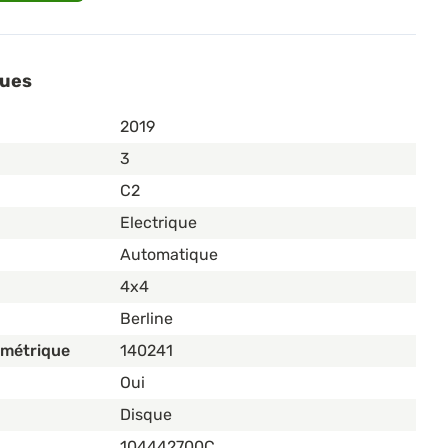
ques
2019
3
C2
Electrique
Automatique
4x4
Berline
ométrique
140241
Oui
Disque
104442700C