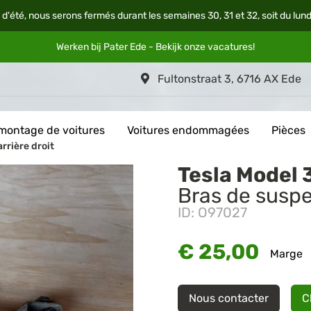
 d'été, nous serons fermés durant les semaines 30, 31 et 32, soit du lun
Werken bij Pater Ede - Bekijk onze
vacatures
!
Fultonstraat 3, 6716 AX Ede
montage de voitures
Voitures endommagées
Pièces
rrière droit
Tesla Model 
Bras de suspe
ID: O97027
€ 25,00
Marge
Nous contacter
C