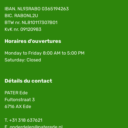
IBAN. NL93RABO 0365194263
BIC. RABONL2U
BTW nr. NL810117307B01
KvK nr. 09120983
Horaires d'ouvertures
Monday to Friday 8:00 AM to 5:00 PM
Saturday: Closed
Détails du contact
PATER Ede
Fultonstraat 3
6716 AX Ede
T.
+31 318 637621
E.
onderdelen@paterede.nl