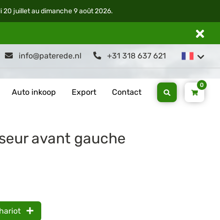
di 20 juillet au dimanche 9 août 2026.
info@paterede.nl
+31 318 637 621
0
Auto inkoop
Export
Contact
sseur avant gauche
hariot