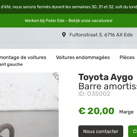
 d'été, nous serons fermés durant les semaines 30, 31 et 32, soit du lun
Werken bij Pater Ede - Bekijk onze
vacatures
!
Fultonstraat 3, 6716 AX Ede
montage de voitures
Voitures endommagées
Pièces
vant gauche
Toyota Aygo
Barre amorti
ID: O35002
€ 20,00
Marge
Nous contacter
C