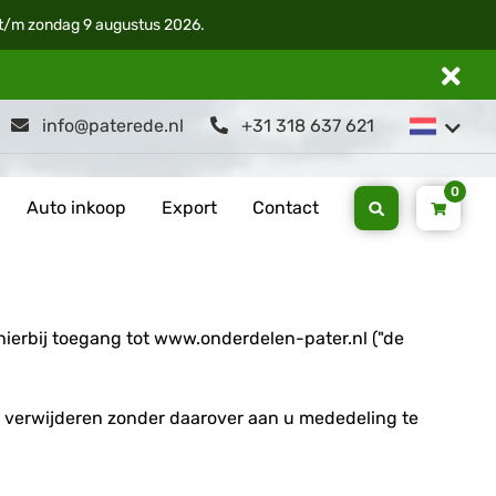
i t/m zondag 9 augustus 2026.
info@paterede.nl
+31 318 637 621
0
Auto inkoop
Export
Contact
hierbij toegang tot www.onderdelen-pater.nl ("de
e verwijderen zonder daarover aan u mededeling te