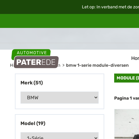
Let op: In verband met de zo
Ho
Home
Auto onderdelen
bmw 1-serie module-diversen
MODULE (
Merk (51)
Pagina 1 v
Model (19)