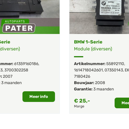
erie
BMW 1-Serie
diversen)
Module (diversen)
ummer:
61359160186
,
Artikelnummer:
55892110
,
23
,
3700302258
1614718042601
,
07350143
,
E
:
2007
7180426
:
3 maanden
Bouwjaar:
2008
Garantie:
3 maanden
Meer info
€
25,-
Mee
Marge