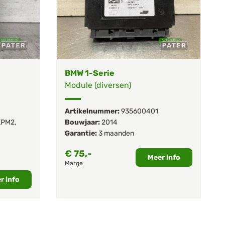
BMW 1-Serie
Module (diversen)
Artikelnummer:
935600401
KPM2
,
Bouwjaar:
2014
Garantie:
3 maanden
€
75,-
Meer info
Marge
r info