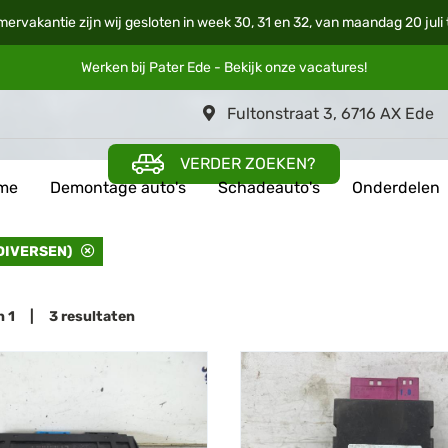
mervakantie zijn wij gesloten in week 30, 31 en 32, van maandag 20 jul
Werken bij Pater Ede - Bekijk onze
vacatures
!
Fultonstraat 3, 6716 AX Ede
VERDER ZOEKEN?
me
Demontage auto's
Schadeauto's
Onderdelen
DIVERSEN)
an 1 | 3 resultaten