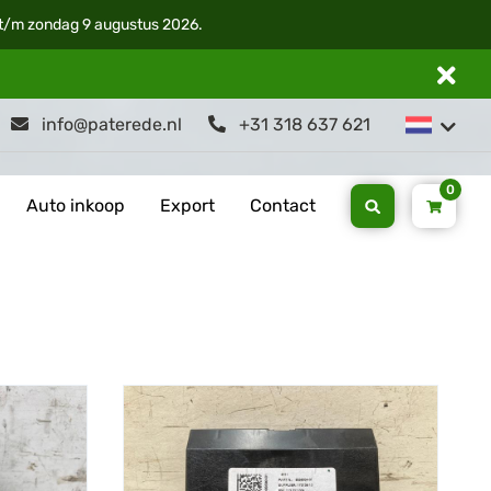
i t/m zondag 9 augustus 2026.
info@paterede.nl
+31 318 637 621
0
Auto inkoop
Export
Contact