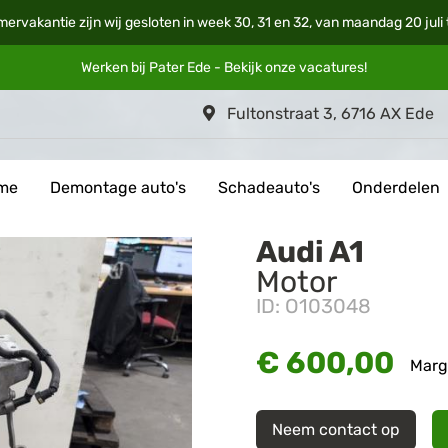
mervakantie zijn wij gesloten in week 30, 31 en 32, van maandag 20 jul
Werken bij Pater Ede - Bekijk onze
vacatures
!
Fultonstraat 3, 6716 AX Ede
me
Demontage auto's
Schadeauto's
Onderdelen
Audi A1
Motor
ID: O103048
€ 600,00
Marg
Neem contact op