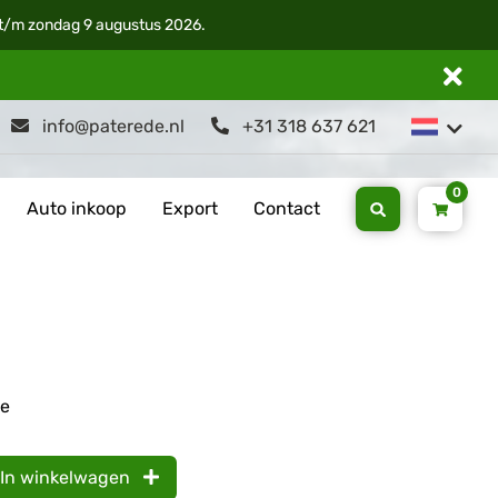
i t/m zondag 9 augustus 2026.
info@paterede.nl
+31 318 637 621
0
Auto inkoop
Export
Contact
e
In winkelwagen