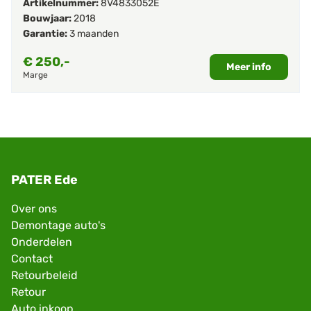
Artikelnummer:
8V4833052E
Bouwjaar:
2018
Garantie:
3 maanden
€
250,-
Meer info
Marge
PATER Ede
Over ons
Demontage auto's
Onderdelen
Contact
Retourbeleid
Retour
Auto inkoop