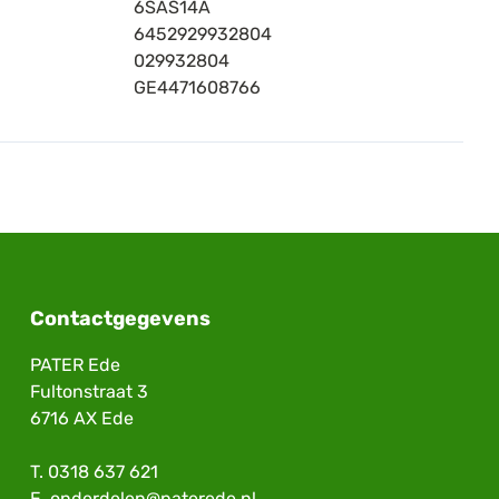
6SAS14A
6452929932804
029932804
GE4471608766
Contactgegevens
PATER Ede
Fultonstraat 3
6716 AX Ede
T.
0318 637 621
E.
onderdelen@paterede.nl