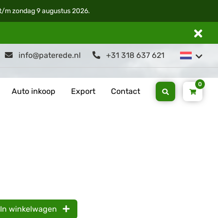
i t/m zondag 9 augustus 2026.
info@paterede.nl
+31 318 637 621
0
Auto inkoop
Export
Contact
In winkelwagen