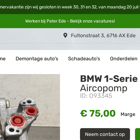
mervakantie zijn wij gesloten in week 30, 31 en 32, van maandag 20 jul
Werken bij Pater Ede - Bekijk onze
vacatures
!
Fultonstraat 3, 6716 AX Ede
me
Demontage auto's
Schadeauto's
Onderdelen
BMW 1-Serie
Aircopomp
ID: O93345
€ 75,00
Marge
Neem contact op