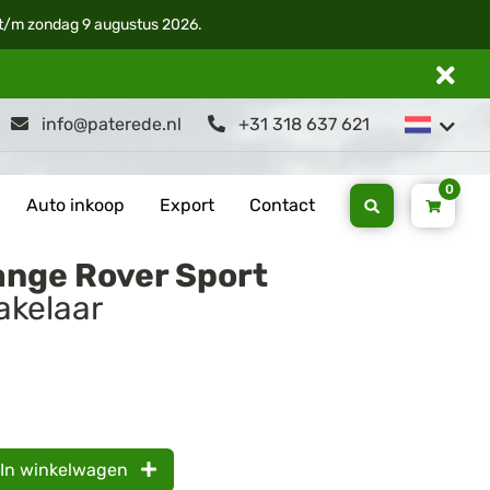
i t/m zondag 9 augustus 2026.
info@paterede.nl
+31 318 637 621
0
Auto inkoop
Export
Contact
ange Rover Sport
kelaar
In winkelwagen