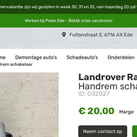
mervakantie zijn wij gesloten in week 30, 31 en 32, van maandag 20 jul
Werken bij Pater Ede - Bekijk onze
vacatures
!
Fultonstraat 3, 6716 AX Ede
me
Demontage auto's
Schadeauto's
Onderdelen
drem schakelaar
Landrover R
Handrem scha
ID: O32027
€ 20,00
Marge
Neem contact op