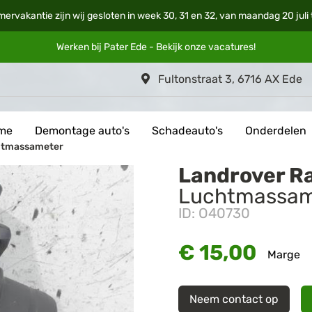
mervakantie zijn wij gesloten in week 30, 31 en 32, van maandag 20 jul
Werken bij Pater Ede - Bekijk onze
vacatures
!
Fultonstraat 3, 6716 AX Ede
me
Demontage auto's
Schadeauto's
Onderdelen
chtmassameter
Landrover R
Luchtmassam
ID: O40730
€ 15,00
Marge
Neem contact op