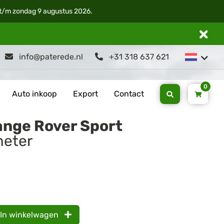
i t/m zondag 9 augustus 2026.
info@paterede.nl
+31 318 637 621
0
Auto inkoop
Export
Contact
ange Rover Sport
eter
In winkelwagen