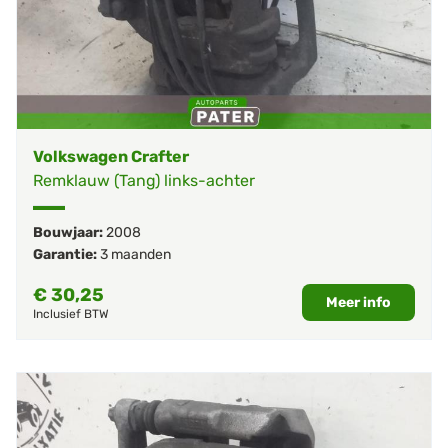
Volkswagen Crafter
Remklauw (Tang) links-achter
Bouwjaar:
2008
Garantie:
3 maanden
€
30,25
Meer info
Inclusief BTW