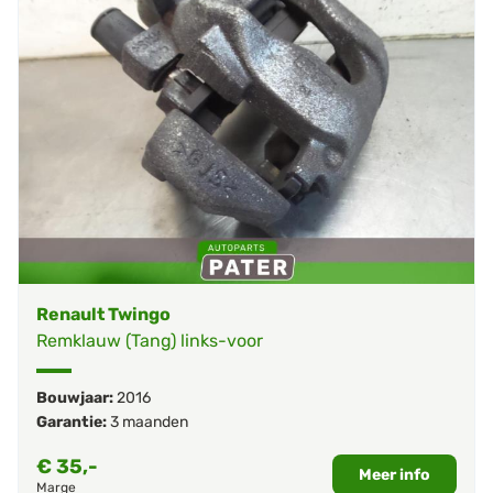
Renault Twingo
Remklauw (Tang) links-voor
Bouwjaar:
2016
Garantie:
3 maanden
€
35,-
Meer info
Marge