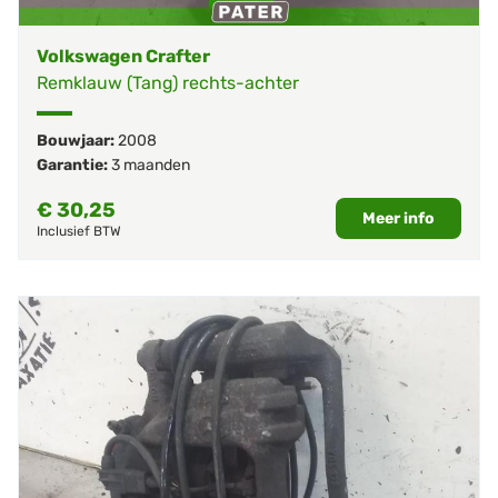
Volkswagen Crafter
Remklauw (Tang) rechts-achter
Bouwjaar:
2008
Garantie:
3 maanden
€
30,25
Meer info
Inclusief BTW