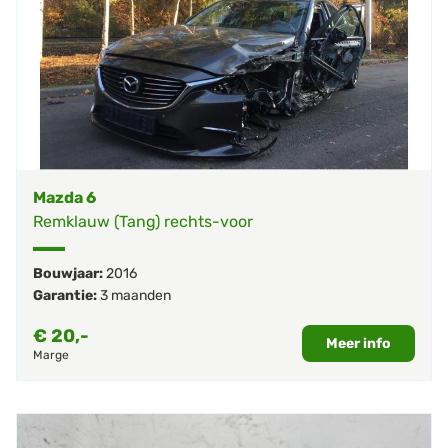
Mazda 6
Remklauw (Tang) rechts-voor
Bouwjaar:
2016
Garantie:
3 maanden
€
20,-
Meer info
Marge