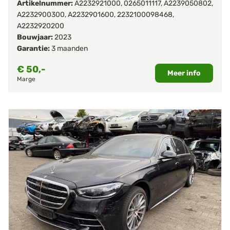
Artikelnummer:
A2232921000
,
0265011117
,
A2239050802
,
A2232900300
,
A2232901600
,
2232100098468
,
A2232920200
Bouwjaar:
2023
Garantie:
3 maanden
€
50,-
Meer info
Marge