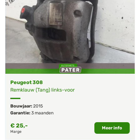
Peugeot 308
Remklauw (Tang) links-voor
Bouwjaar:
2015
Garantie:
3 maanden
€
25,-
Meer info
Marge