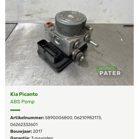
Kia Picanto
ABS Pomp
Artikelnummer:
58900G6800
,
06210982173
,
06262332601
Bouwjaar:
2017
Garantie:
3 maanden