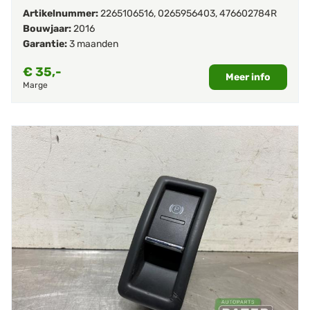
Artikelnummer:
2265106516
,
0265956403
,
476602784R
Bouwjaar:
2016
Garantie:
3 maanden
€
35,-
Meer info
Marge