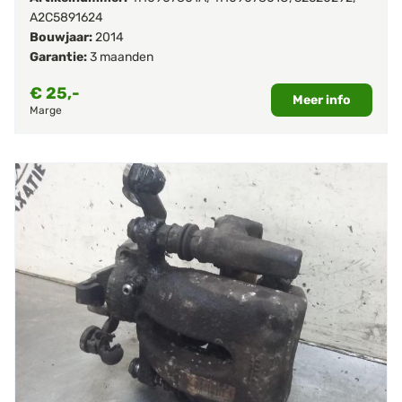
A2C5891624
Bouwjaar:
2014
Garantie:
3 maanden
€
25,-
Meer info
Marge