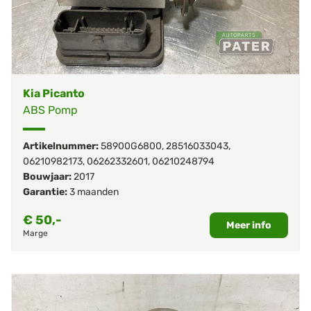
Kia Picanto
ABS Pomp
Artikelnummer:
58900G6800
,
28516033043
,
06210982173
,
06262332601
,
06210248794
Bouwjaar:
2017
Garantie:
3 maanden
€
50,-
Meer info
Marge