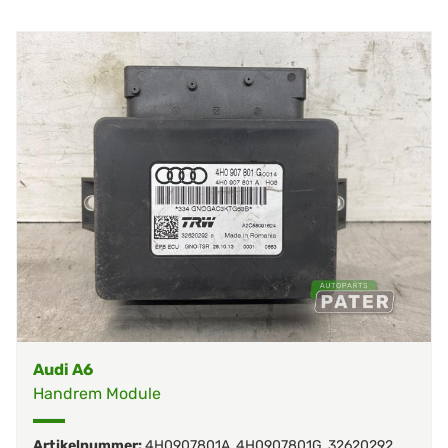
Audi A6
Handrem Module
Artikelnummer:
4H0907801A
,
4H0907801G
,
32620292
,