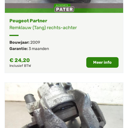
Peugeot Partner
Remklauw (Tang) rechts-achter
Bouwjaar:
2009
Garantie:
3 maanden
€
24,20
Meer info
Inclusief BTW