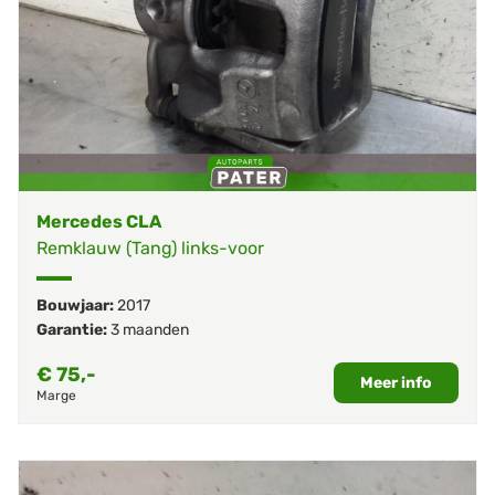
Mercedes CLA
Remklauw (Tang) links-voor
Bouwjaar:
2017
Garantie:
3 maanden
€
75,-
Meer info
Marge