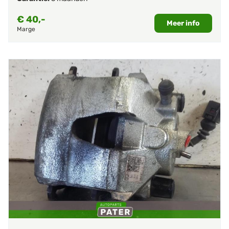
€
40,-
Meer info
Marge